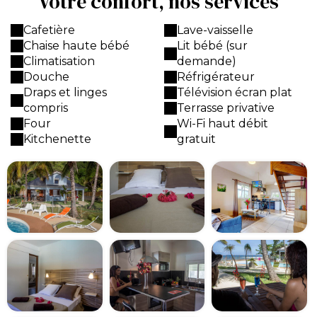
Votre confort, nos services
Cafetière
Lave-vaisselle
Chaise haute bébé
Lit bébé (sur
Climatisation
demande)
Douche
Réfrigérateur
Draps et linges
Télévision écran plat
compris
Terrasse privative
Four
Wi-Fi haut débit
Kitchenette
gratuit